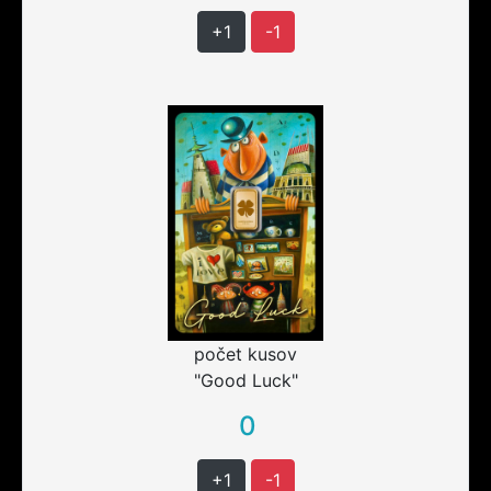
+1
-1
počet kusov
"Good Luck"
0
+1
-1