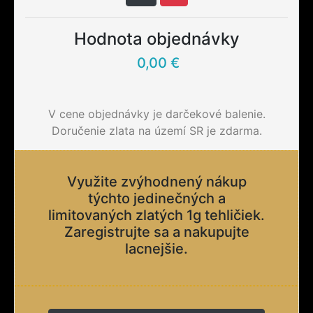
Hodnota objednávky
0,00 €
V cene objednávky je darčekové balenie.
Doručenie zlata na území SR je zdarma.
Využite zvýhodnený nákup
týchto jedinečných a
limitovaných zlatých 1g tehličiek.
Zaregistrujte sa a nakupujte
lacnejšie.