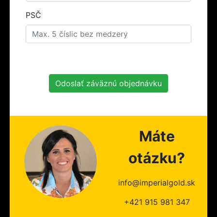
PSČ
Odoslať záväznú objednávku
Máte
otázku?
info@imperialgold.sk
+421 915 981 347