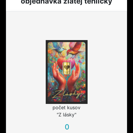
objednávka zlatej tehličky
počet kusov
"Z lásky"
0